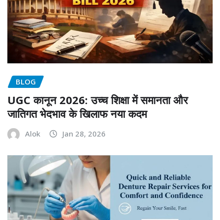
BLOG
UGC कानून 2026: उच्च शिक्षा में समानता और
जातिगत भेदभाव के खिलाफ नया कदम
Alok
Jan 28, 2026