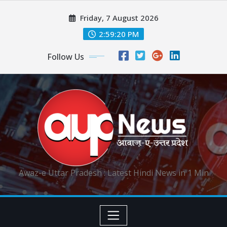
Skip
Friday, 7 August 2026
to
content
2:59:21 PM
Follow Us
Awaz-e Uttar Pradesh : Latest Hindi News in 1 Min