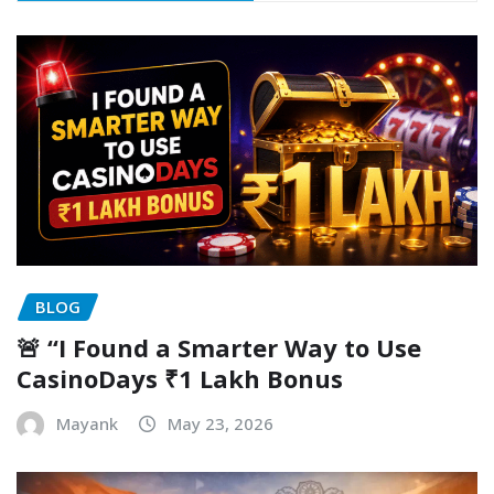
BLOG
🚨 “I Found a Smarter Way to Use
CasinoDays ₹1 Lakh Bonus
Mayank
May 23, 2026