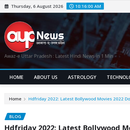
Skip
Thursday, 6 August 2026
10:16:02 AM
to
content
Awaz-e Uttar Pradesh : Latest Hindi News in 1 Min
HOME
ABOUT US
ASTROLOGY
TECHNOL
Home
Hdfriday 2022: Latest Bollywood Movies 2022 D
BLOG
Hdfriday 2022: Latest Bollywood 