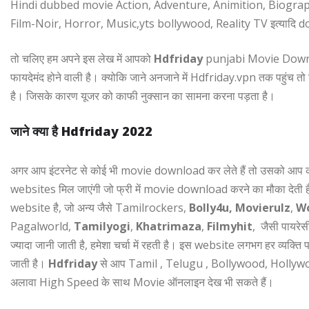
Hindi dubbed movie Action, Adventure, Animition, Biogra
Film-Noir, Horror, Music,yts bollywood, Reality TV इत्यादि d
तो चलिए हम अपने इस लेख में आपको
Hdfriday
punjabi Movie Download
फायदेमंद होने वाली है। क्योकि जाने अनजाने में Hdfriday.vpn तक पहुंच तो ज
है। जिसके कारण यूजर को काफी नुक्सान का सामना करना पड़ता है।
जाने क्या है Hdfriday 2022
अगर आप इंटरनेट से कोई भी movie download कर लेते हैं तो उसको आप कभ
websites मिल जाएंगी जो फ्री में movie download करने का मौका देती ह
website है, जो अन्य जैसे Tamilrockers,
Bolly4u,
Movierulz
,
Wo
Pagalworld,
Tamilyogi
,
Khatrimaza
,
Filmyhit
, जैसी पायरे
ज्यादा जानी जाती है, हमेशा चर्चा में रहती है। इस website लगभग हर व्यक्ति
जाती है।
Hdfriday
से आप Tamil , Telugu , Bollywood, Hollyw
अलावा High Speed के साथ Movie ऑनलाइन देख भी सकते हैं।