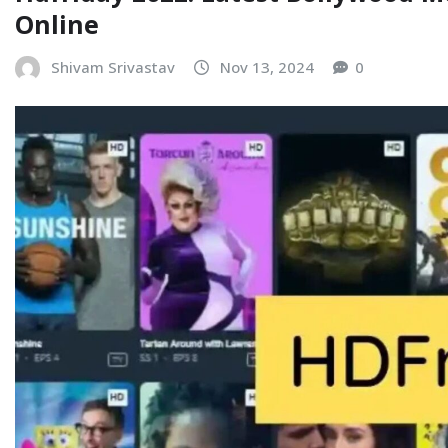
Online
Shivam Srivastav
Nov 13, 2024
0