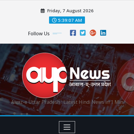
Skip
Friday, 7 August 2026
to
content
5:39:07 AM
Follow Us
Awaz-e Uttar Pradesh : Latest Hindi News in 1 Min