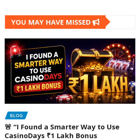
YOU MAY HAVE MISSED
BLOG
🚨 “I Found a Smarter Way to Use
CasinoDays ₹1 Lakh Bonus