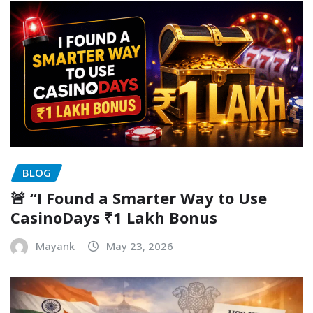
BLOG
🚨 “I Found a Smarter Way to Use
CasinoDays ₹1 Lakh Bonus
Mayank
May 23, 2026