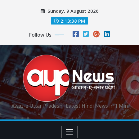
Skip
Sunday, 9 August 2026
to
content
2:13:39 PM
Follow Us
Awaz-e Uttar Pradesh : Latest Hindi News in 1 Min