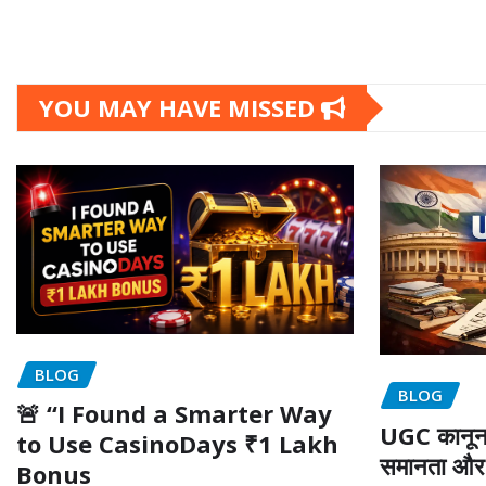
YOU MAY HAVE MISSED
BLOG
BLOG
🚨 “I Found a Smarter Way
UGC कानून 2
to Use CasinoDays ₹1 Lakh
समानता और 
Bonus