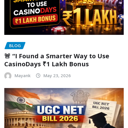
BLOG
🚨 “I Found a Smarter Way to Use
CasinoDays ₹1 Lakh Bonus
Mayank
May 23, 2026