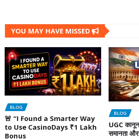
YOU MAY HAVE MISSED
BLOG
BLOG
🚨 “I Found a Smarter Way
UGC कानून 2
to Use CasinoDays ₹1 Lakh
समानता और 
Bonus