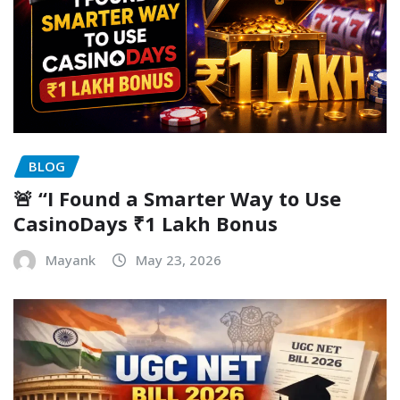
BLOG
🚨 “I Found a Smarter Way to Use
CasinoDays ₹1 Lakh Bonus
Mayank
May 23, 2026