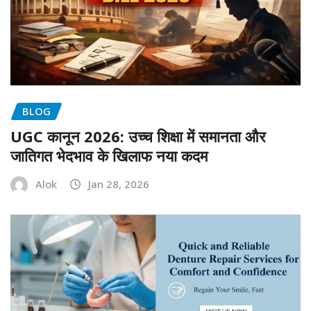
BLOG
UGC कानून 2026: उच्च शिक्षा में समानता और
जातिगत भेदभाव के खिलाफ नया कदम
Alok
Jan 28, 2026