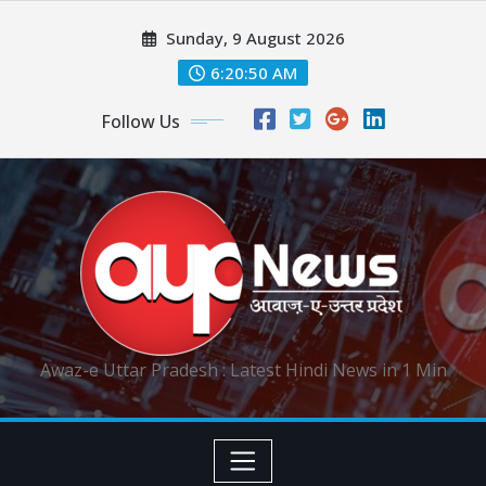
Skip
Sunday, 9 August 2026
to
content
6:20:51 AM
Follow Us
Awaz-e Uttar Pradesh : Latest Hindi News in 1 Min