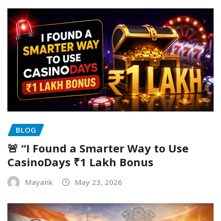
BLOG
🚨 “I Found a Smarter Way to Use
CasinoDays ₹1 Lakh Bonus
Mayank
May 23, 2026