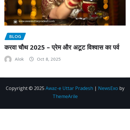
BLOG
करवा चौथ 2025 – प्रेम और अटूट विश्वास का पर्व
Alok
Oct 8, 2025
Copyright © 2025
Awaz-e Uttar Pradesh
|
NewsExo
by
ThemeArile
Disclaimer
Privacy
About
Contact
policy
us
Us